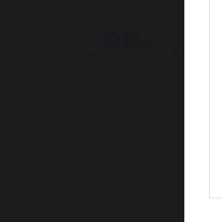
5
/
5
Basé sur
2
avis soumis à un
contrôle
Voir tous les avis sur ce site
5
étoiles
2
4
étoiles
0
3
étoiles
0
2
étoiles
0
1
étoile
0
Trier les avis