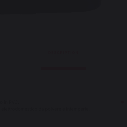
DESCRIPTION
to in PVC.
uo elettrodomestico da polvere e intemperie.