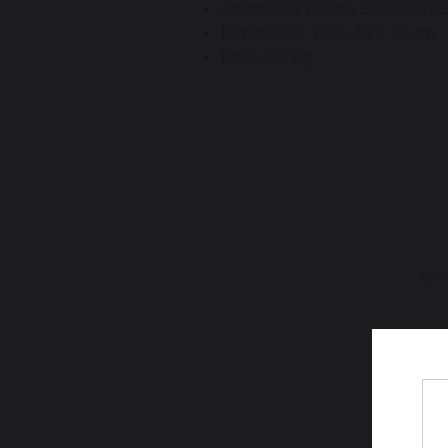
Adatto alla piastra EXCLUSIV
Dimensioni: 110 x 49 x 16 cm
Peso: 0,7 kg
Acc