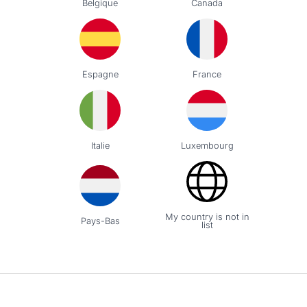
Belgique
Canada
5
/
5
Avis vérifié
Conforme
Avis du
22/06/2026
, suite à une expérience du
05/06/2026
par
Mich
Espagne
France
Signaler
Utile
(0)
5
/
5
Avis vérifié
Italie
Luxembourg
Qualité de la toile et découpe parfaite
Avis du
02/08/2025
, suite à une expérience du
16/07/2025
par
Patri
Signaler
Utile
(1)
My country is not in
Pays-Bas
list
1