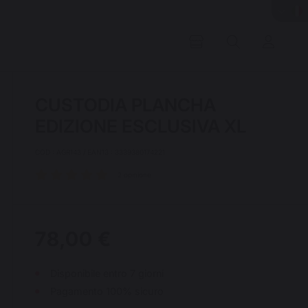
CUSTODIA PLANCHA
EDIZIONE ESCLUSIVA XL
COD : AGR143 / EAN13 : 3339380174221
2 opinione
78,00 €
Disponibile entro 7 giorni
Pagamento 100% sicuro