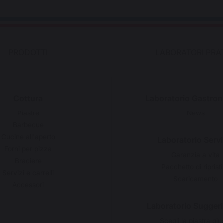
PRODOTTI
LABORATORI PRAT
Cottura
Laboratorio Gastro
Piastre
News
Barbecue
Cucine all'aperto
Laboratorio Servi
Forni per pizza
Garanzia a vita
Braciere
Pacchetto di riprist
Servizi e carrelli
Scaricamento
Accessori
Laboratorio Sugger
Scegli la piastra giu