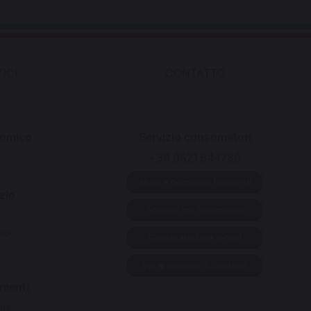
ICI
CONTATTO
nomico
Servizio consumatori
+39 0521 944780
Aiuto e domande frequenti
zio
Annuler ma commande
ino
Contattateci via e-mail
Vai al modulo di contatto
imenti
sta