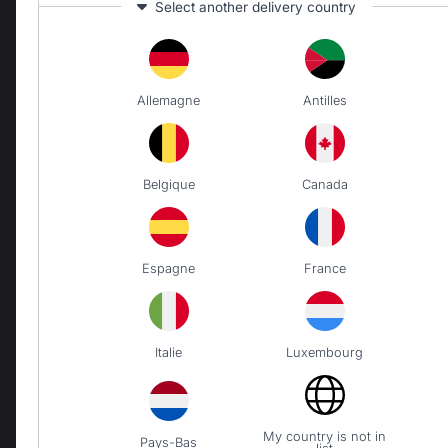
Select another delivery country
s'organise.

Je note juste que la notice de
5
étoiles
0
montage papier dans le colis 
4
étoiles
1
n'était pas complète. J'ai dû l
3
étoiles
0
chercher sur le site.

Enfin, peut-êt
...
2
étoiles
0
Allemagne
Antilles
voir plus
1
étoile
0
Avis du
15/05/2026
, suite à une
Trier les avis
expérience du
30/04/2026
par
Laurence P.
Belgique
Canada
Signaler
Utile
(3)
Espagne
France
1
Italie
Luxembourg
My country is not in
Pays-Bas