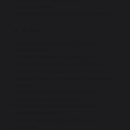
Norma CE e IPX4.
Certificazione di Origine Francese Garantita
Di più
Design: piastra liscia all in 1, compatta e
personalizzabile
Comoda: è modulare e ingombra poco
Molto efficiente: tecnologia con elemento
radiante ad alte prestazioni molto efficiente,
potente e in grado di raggiungere temperature
elevate
Protezione: vaschetta raccogli-gocce in
acciaio inox e coperchio inclusi
Il coperchio diventa ingegnosamente un
pannello paraschizzi
Facile da spostare grazie alle 4 ruote
direzionali