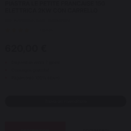
PIASTRA LE PETITE FRANCAISE 150
ELETTRICA 2KW CON CARRELLO
COD : PLFE150DCV2 / EAN13 : 3339380176874
1 opinioni
620,00 €
Disponibile entro 7 giorni
Consegna gratuita!
Pagamento 100% sicuro
Trova un rivenditore
DESCRIPTION
DOCUMENTI