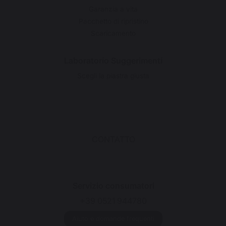
Garanzia a vita
Pacchetto di ripristino
Scaricamento
Laboratorio Suggerimenti
Scegli la piastra giusta
CONTATTO
Servizio consumatori
+39 0521 944780
Aiuto e domande frequenti