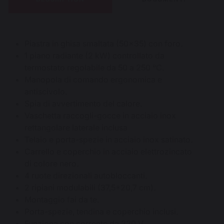
Piastra in ghisa smaltata (50x35) con foro.
1 piano radiante (2 kW) controllato da
termostato regolabile da 50 a 250 °C.
Manopola di comando ergonomica e
antiscivolo.
Spia di avvertimento del calore.
Vaschetta raccogli-gocce in acciaio inox
rettangolare laterale inclusa
Telaio e porta-spezie in acciaio inox satinato.
Carrello e coperchio in acciaio elettrozincato
di colore nero.
4 ruote direzionali autobloccanti.
2 ripiani modulabili (37,5*20,7 cm).
Montaggio fai da te.
Porta-spezie, tendina e coperchio inclusi.
Funziona con corrente da 220 V.