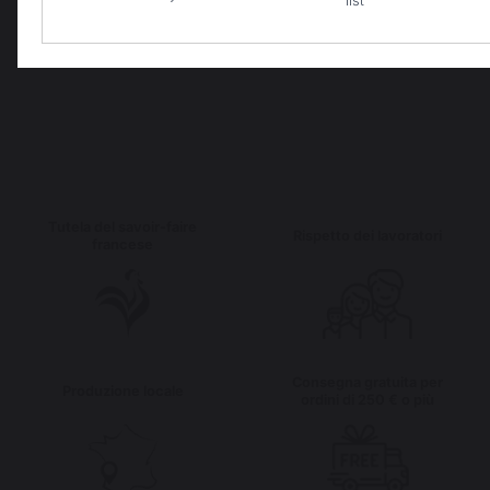
list
Tutela del savoir-faire
Rispetto dei lavoratori
francese
Consegna gratuita per
Produzione locale
ordini di 250 € o più