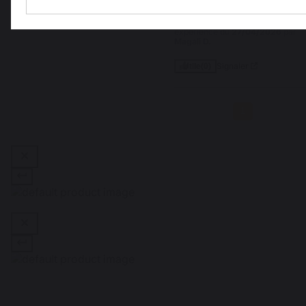
cuisson
Avis du
09/05/2026
, suite à une
expérience du
27/04/2026
par
Magali D.
Signaler
Utile
(0)
1