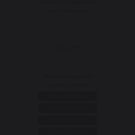
Laboratorio Suggerimenti
Scegli la piastra giusta
CONTATTO
Servizio consumatori
+39 0521 944780
Aiuto e domande frequenti
Annuler ma commande
Contattateci via e-mail
Vai al modulo di contatto