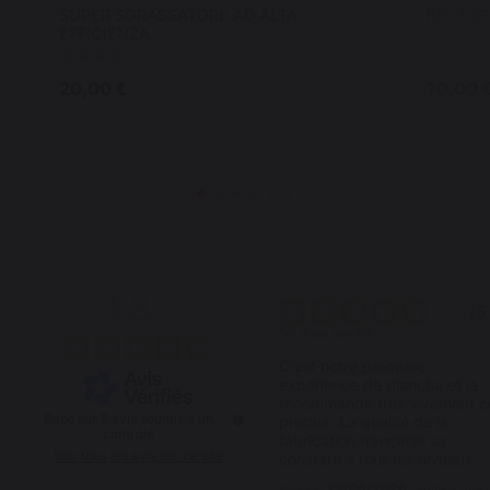
SUPER SGRASSATORE AD ALTA
KIT 3 S
EFFICIENZA
20,00 €
70,00 
In magazzino
In mag
4.8
5
/
5
/
5
Avis vérifié
C'est notre première 
expérience de plancha et je 
recommande très vivement ce
Basé sur
5
avis soumis à un
produit. La qualité de la 
contrôle
fabrication française se 
Voir tous les avis sur ce site
constate à tous les niveaux.
Avis du
22/06/2026
, suite à une