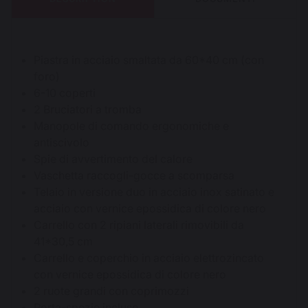
Piastra in acciaio smaltata da 60*40 cm (con
foro)
6-10 coperti
2 Bruciatori a tromba
Manopole di comando ergonomiche e
antiscivolo
Spie di avvertimento del calore
Vaschetta raccogli-gocce a scomparsa
Telaio in versione duo in acciaio inox satinato e
acciaio con vernice epossidica di colore nero
Carrello con 2 ripiani laterali rimovibili da
41*30,5 cm
Carrello e coperchio in acciaio elettrozincato
con vernice epossidica di colore nero
2 ruote grandi con coprimozzi
Porta-spezie incluso