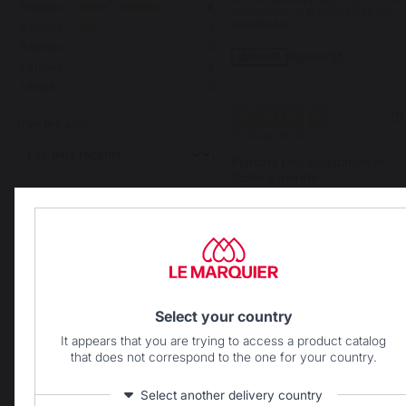
5
étoiles
4
expérience du
04/06/2026
par
Isabelle M.
4
étoiles
1
3
étoiles
0
Signaler
Utile
(0)
2
étoiles
0
1
étoile
0
4
/
5
Trier les avis
Avis vérifié
Plancha très qualitative et 
facile à monter.
Avis du
07/06/2026
, suite à une
expérience du
26/05/2026
par
Antoine L.
Signaler
Utile
(0)
Select your country
5
/
5
Avis vérifié
It appears that you are trying to access a product catalog
that does not correspond to the one for your country.
Matériaux de qualité, 
fabrication sérieuse. En 
attente de la première 
Select another delivery country