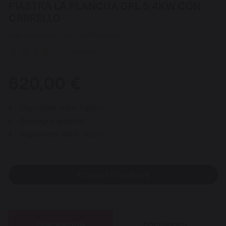
PIASTRA LA PLANCHA GPL 5,4KW CON
CARRELLO
COD : PLOG260DV2 / EAN13 : 3339380176959
5 opinione
620,00 €
Disponibile entro 7 giorni
Consegna gratuita!
Pagamento 100% sicuro
Trova un rivenditore
DESCRIPTION
DOCUMENTI