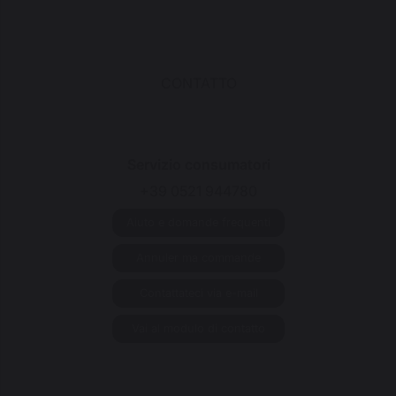
CONTATTO
Servizio consumatori
+39 0521 944780
Aiuto e domande frequenti
Annuler ma commande
Contattateci via e-mail
Vai al modulo di contatto