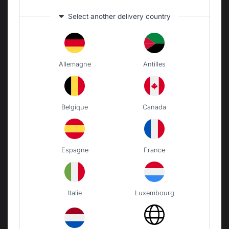
Select another delivery country
Paesi che cambiano
VERDEARREDO SRL
VIA LA SPEZIA N° 168/B
Allemagne
Antilles
43126 PARMA
ITALIE
Belgique
Canada
Il nostro marchio
Rivenditori
Espagne
France
Condizioni generali di vendita
Politica di assistenza e
Garanzie
Note legali
Italie
Luxembourg
Politica sui cookie e
riservatezza dei dati
Regolamento del concorso