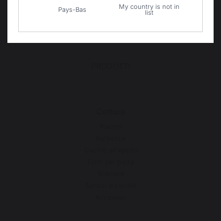
Gestione dei cookie
My country is not in
Pays-Bas
list
PRODOTTI
Cottura
Piastre
Barbecue
Cucine all'aperto
Forni per pizza
Braciere
Servizi e carrelli
Accessori