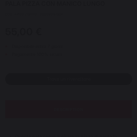
PALA PIZZA CON MANICO LUNGO
COD : API001 / EAN13 : 3339380167834
55,00 €
Disponibile entro 7 giorni
Pagamento 100% sicuro
Trova un rivenditore
DESCRIPTION
Questa pala serve a girare la pizza durante la