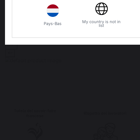
My country is not in
Pays-Bas
list
Tutela del savoir-faire
Rispetto dei lavoratori
francese