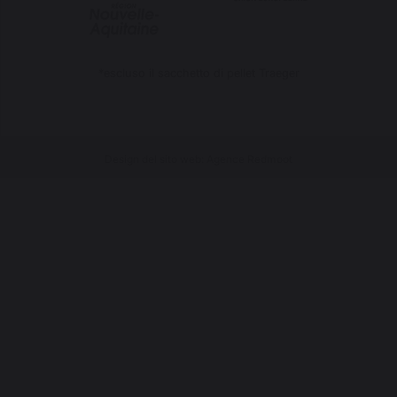
*escluso il sacchetto di pellet Traeger
Design del sito web: Agence Redmoot