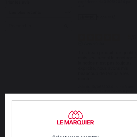
Trier les avis
expérience du
31/05/2024
par
A.A.
Signaler
Utile
(0)
5
/
5
Avis vérifié
Trés beau produit, de qualité,
mais seul bemol le montagne 
la notice n'est pas toujours 
explicite, nous avons mis 
beaucoup de temps à les 
monter
Avis du
19/06/2024
, suite à une
expérience du
31/05/2024
par
A.A.
Signaler
Utile
(0)
Réponse de
lemarquier.com
Bonjour,
