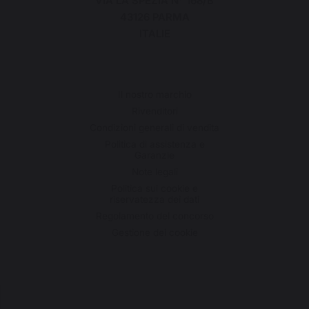
VIA LA SPEZIA N° 168/B
43126 PARMA
ITALIE
Il nostro marchio
Rivenditori
Condizioni generali di vendita
Politica di assistenza e
Garanzie
Note legali
Politica sui cookie e
riservatezza dei dati
Regolamento del concorso
Gestione dei cookie