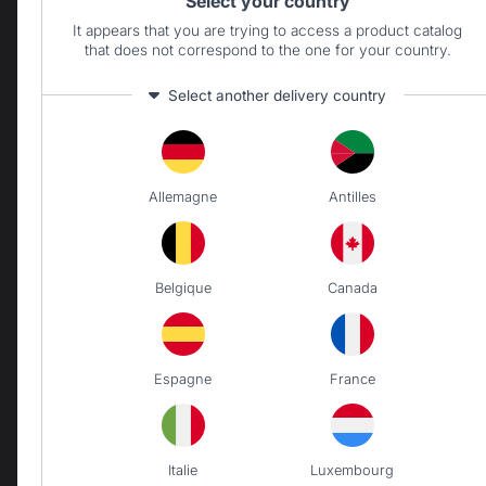
Select your country
Merci pour votre 
It appears that you are trying to access a product catalog
retour sur le 
that does not correspond to the one for your country.
montage de 
votre cuisine 
Select another delivery country
d'extérieur.

Bonne journée,
Allemagne
Antilles
5
/
5
Avis vérifié
Matériel premium. Finition 
Belgique
Canada
impeccable
Avis du
29/05/2023
, suite à une
expérience du
12/05/2023
par
A.A.
Espagne
France
Signaler
Utile
(0)
1
Italie
Luxembourg