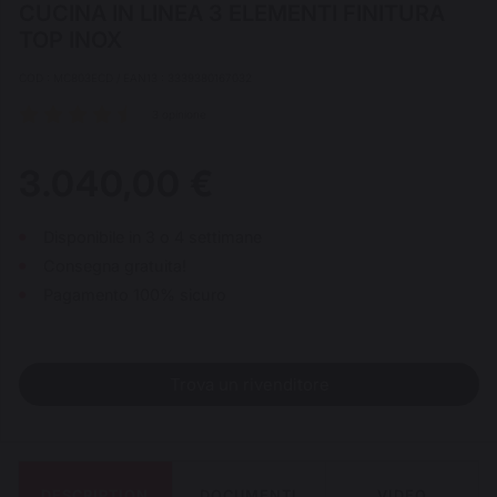
CUCINA IN LINEA 3 ELEMENTI FINITURA
TOP INOX
COD : MC803ECD / EAN13 : 3339380167032
3 opinione
3.040,00 €
Disponibile in 3 o 4 settimane
Consegna gratuita!
Pagamento 100% sicuro
Trova un rivenditore
DESCRIPTION
DOCUMENTI
VIDEO