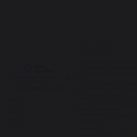
4.7
4
/
5
/
5
Avis vérifié
J'ai commandé et fait monter 
par Lemarquier une cuisine de
trois éléments avec crédence
Basé sur
3
avis soumis à un
duo.

contrôle
Le délai est un peu long, mais
Voir tous les avis sur ce site
je comprends que les produits
Lemarquier séduisent. Au 
déballage des colis livrés par 
5
étoiles
2
un transporteur, les colis sont 
4
étoiles
1
livrés sur une palette 
3
étoiles
0
reconditionnée de mauvaise 
facture
...
2
étoiles
0
voir plus
1
étoile
0
Avis du
19/06/2024
, suite à une