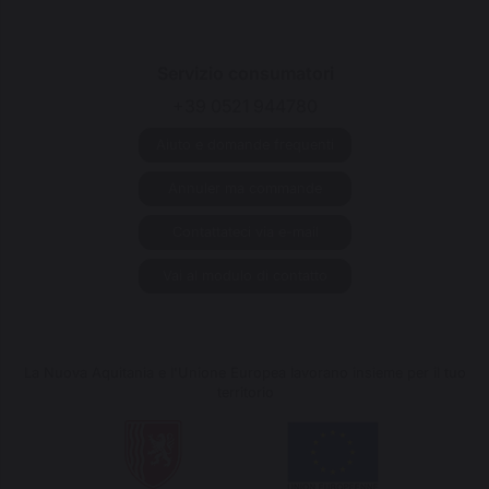
Servizio consumatori
+39 0521 944780
Aiuto e domande frequenti
Annuler ma commande
Contattateci via e-mail
Vai al modulo di contatto
La Nuova Aquitania e l'Unione Europea lavorano insieme per il tuo
territorio