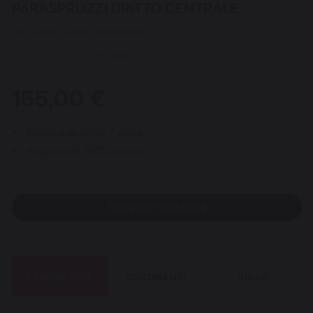
PARASPRUZZI DRITTO CENTRALE
COD : MC80CI / EAN13 : 3339380165892
19 opinione
155,00 €
Disponibile entro 7 giorni
Pagamento 100% sicuro
Trova un rivenditore
DESCRIPTION
DOCUMENTI
VIDEO