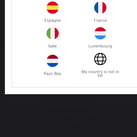
ordini di 250 € o più
Espagne
France
Italie
Luxembourg
My country is not in
Pays-Bas
list
Paesi che cambiano
VERDEARREDO SRL
VIA LA SPEZIA N° 168/B
43126 PARMA
ITALIE