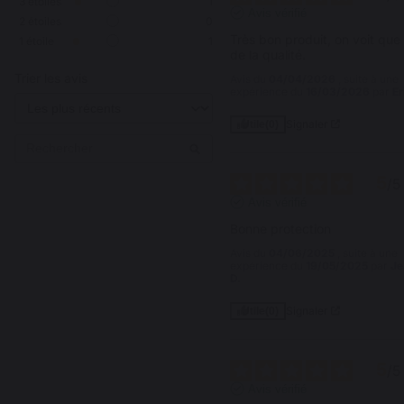
3
étoiles
1
Avis vérifié
2
étoiles
0
Très bon produit, on voit que 
1
étoile
1
de la qualité.
Trier les avis
Avis du
04/04/2026
, suite à une
expérience du
16/03/2026
par
Er
Signaler
Utile
(0)
5
/
5
Avis vérifié
Bonne protection
Avis du
04/06/2025
, suite à une
expérience du
19/05/2025
par
Je
D.
Signaler
Utile
(0)
5
/
5
Avis vérifié