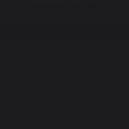
*escluso il sacchetto di pellet Traeger
Design del sito web: Agence Redmoot