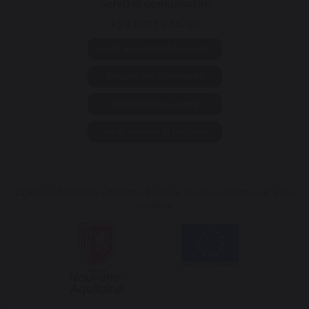
Servizio consumatori
+39 0521 944780
Aiuto e domande frequenti
Annuler ma commande
Contattateci via e-mail
Vai al modulo di contatto
La Nuova Aquitania e l'Unione Europea lavorano insieme per il tuo
territorio