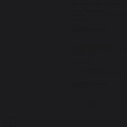
Bon produit, pas de défaut.
Avis du
16/04/2025
, suite à une
expérience du
10/03/2025
par
Se
ou sonia G.
Signaler
Utile
(0)
5
/
5
Avis vérifié
Conforme
Avis du
22/01/2025
, suite à une
expérience du
06/01/2025
par
J.
Signaler
Utile
(0)
1
2
3
4