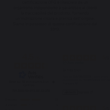
certificazione OFG è rilasciata da un
organismo indipendente e garantisce ai clienti
la tracciabilità del prodotto, fornendo
un'indicazione chiara e precisa dell'origine.
Siamo in possesso di questa certificazione dal
2013.
4.5
5
/
5
/
5
Avis vérifié
👍 très bien
Avis du
04/06/2026
, suite à une
expérience du
18/05/2026
par
Je
Basé sur
19
avis soumis à un
francois M.
contrôle
Voir tous les avis sur ce site
Signaler
Utile
(0)
5
étoiles
13
4
étoiles
4
5
/
5