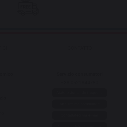
ICI
CONTATTO
nomico
Servizio consumatori
+39 0521 944780
Aiuto e domande frequenti
zio
Annuler ma commande
ino
Contattateci via e-mail
Vai al modulo di contatto