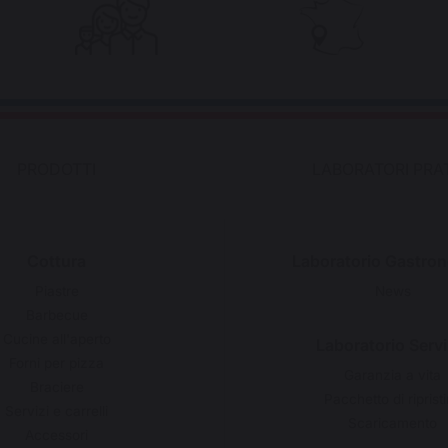
PRODOTTI
LABORATORI PRAT
Cottura
Laboratorio Gastro
Piastre
News
Barbecue
Cucine all'aperto
Laboratorio Servi
Forni per pizza
Garanzia a vita
Braciere
Pacchetto di riprist
Servizi e carrelli
Scaricamento
Accessori