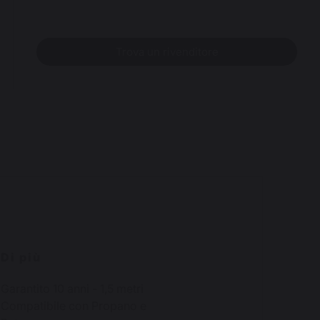
Trova un rivenditore
Di più
Garantito 10 anni - 1,5 metri
Compatibile con Propano e