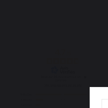
4.7
/
5
Basé sur
26
avis soumis à un
contrôle
Voir tous les avis sur ce site
5
étoiles
21
4
étoiles
3
3
étoiles
2