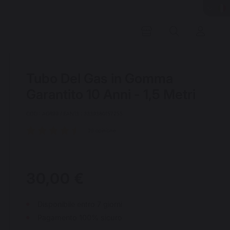
Tubo Del Gas in Gomma
Garantito 10 Anni - 1,5 Metri
COD : AGR99 / EAN13 : 3339380157255
26 opinione
30,00 €
Disponibile entro 7 giorni
Pagamento 100% sicuro