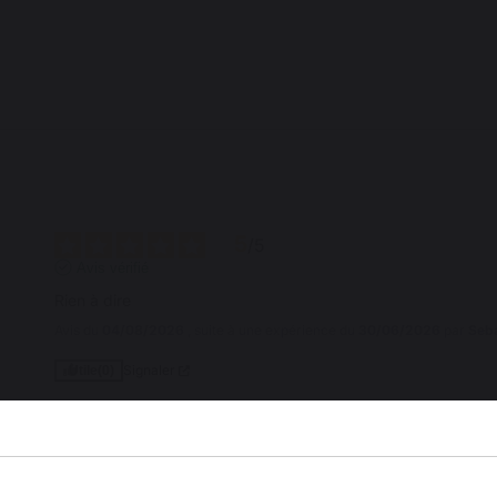
5
/
5
Avis vérifié
Rien à dire
Avis du
04/08/2026
, suite à une expérience du
30/06/2026
par
Seba
Signaler
Utile
(0)
3
/
5
Avis vérifié