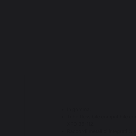
In gomma.
Tubo flessibile compatibile c
XPD 36-112.
Raccordi metallici integrati ½