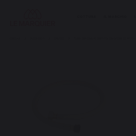
COTTURA
IL MARCHIO
Cottura
Accessori
Utensili
Tubo Del Gas in Gomma Garantito 10 Anni - 