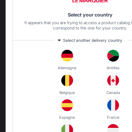
Select your country
VERDEARREDO SRL
It appears that you are trying to access a product catalog 
VIA LA SPEZIA N° 168/B
correspond to the one for your country.
43126 PARMA
ITALIE
Select another delivery country
Il nostro marchio
Allemagne
Antilles
Rivenditori
Condizioni generali di vendita
Politica di assistenza e
Garanzie
Belgique
Canada
Note legali
Politica sui cookie e
riservatezza dei dati
Regolamento del concorso
Espagne
France
Gestione dei cookie