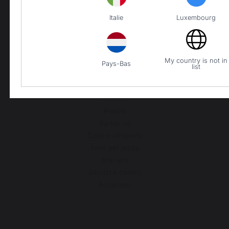
Italie
Luxembourg
PRODOTTI
My country is not in
Pays-Bas
list
Cottura
Piastre
Barbecue
Cucine all'aperto
Forni per pizza
Braciere
Servizi e carrelli
Accessori