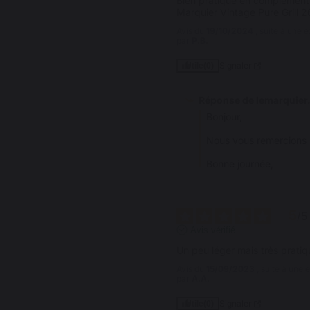
Bien pratique en complément
Marquier Vintage Pure Grill 2
Avis du
19/10/2024
, suite à une
par
P.B.
Signaler
Utile
(0)
Réponse de
lemarquier
Bonjour,

Nous vous remercions p
Bonne journée,
5
/
5
Avis vérifié
Un peu léger mais très pratiq
Avis du
15/09/2023
, suite à une
par
A.A.
Signaler
Utile
(0)