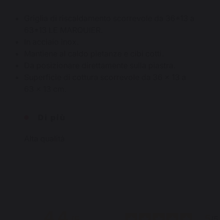
Griglia di riscaldamento scorrevole da 36*13 a
63*13 LE MARQUIER.
In acciaio inox.
Mantiene al caldo pietanze e cibi cotti.
Da posizionare direttamente sulla piastra.
Superficie di cottura scorrevole da 36 x 13 a
63 x 13 cm.
Di più
Alta qualità
4.4
5
/
5
/
5