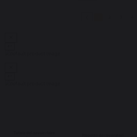
1
2
3
4
Tutela del savoir-faire
Rispetto dei lavoratori