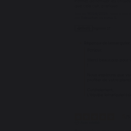
Permet de remiser les choses
que cela cuit, pratique.
Avis du
16/04/2025
, suite à une
par
Sebastien ou sonia G.
Signaler
Utile
(0)
Réponse de
lemarquier
Bonjour,

Merci beaucoup pour vot
!

Nous espérons que vou
profiter de votre planch
Cordialement,  

L’équipe lemarquier.c
5
/
5
Avis vérifié