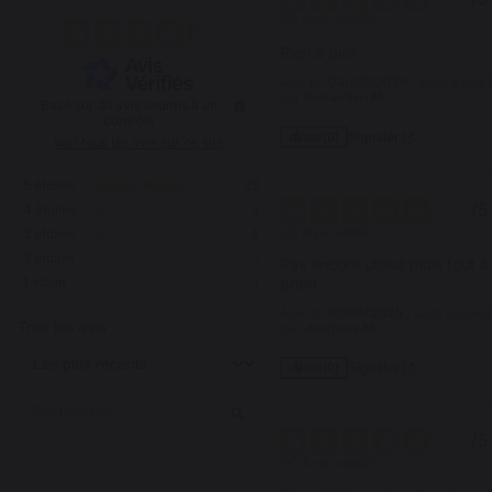
Avis vérifié
Rien à dire
Avis du
04/08/2026
, suite à un
par
Sebastien M.
Basé sur
31
avis soumis à un
contrôle
Signaler
Utile
(0)
Voir tous les avis sur ce site
5
étoiles
22
5
/
5
4
étoiles
3
Avis vérifié
3
étoiles
4
2
étoiles
1
Pas encore utilisé mais tout à f
1
étoile
1
priori
Avis du
18/05/2025
, suite à une
Trier les avis
par
Jacques M.
Signaler
Utile
(0)
5
/
5
Avis vérifié