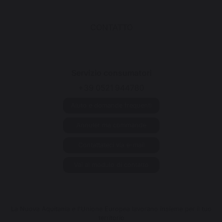
CONTATTO
Servizio consumatori
+39 0521 944780
Aiuto e domande frequenti
Annuler ma commande
Contattateci via e-mail
Vai al modulo di contatto
La Nuova Aquitania e l'Unione Europea lavorano insieme per il tuo
territorio