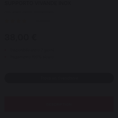
SUPPORTO VIVANDE INOX
COD : AGR57 / EAN13 : 3339380113855
31 opinione
38,00 €
Disponibile entro 7 giorni
Pagamento 100% sicuro
Trova un rivenditore
DESCRIPTION