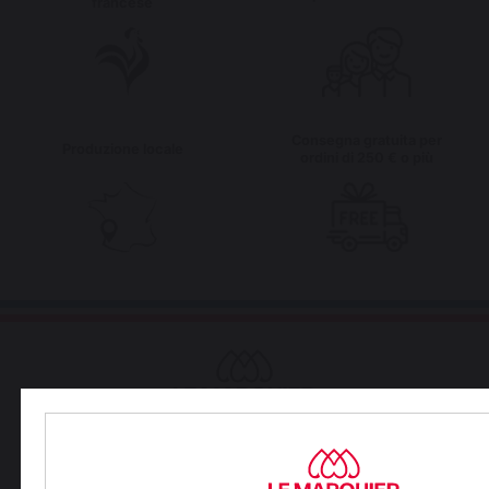
francese
Consegna gratuita per
Produzione locale
ordini di 250 € o più
Paesi che cambiano