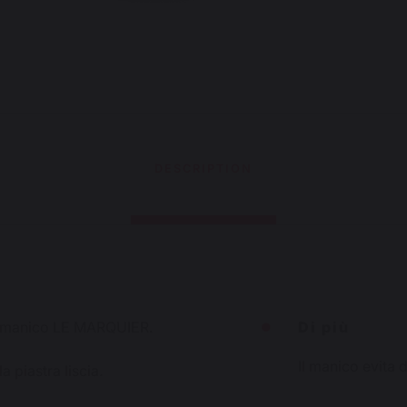
DESCRIPTION
on manico LE MARQUIER.
Di più
Il manico evita d
a piastra liscia.