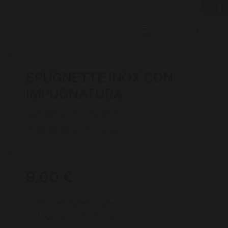
SPUGNETTE INOX CON
IMPUGNATURA
COD : AGR26 / EAN13 : 3339380078741
182 opinione
9,00 €
Disponibile entro 7 giorni
Pagamento 100% sicuro