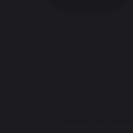
2 pagliette in acciaio inox c
In lana di acciaio inox.
Da usare per pulire il piano dell