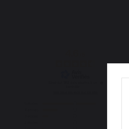
4.6
/
5
Basé sur
182
avis soumis à un
contrôle
Voir tous les avis sur ce site
5
étoiles
129
4
étoiles
35
3
étoiles
13
2
étoiles
1
1
étoile
4