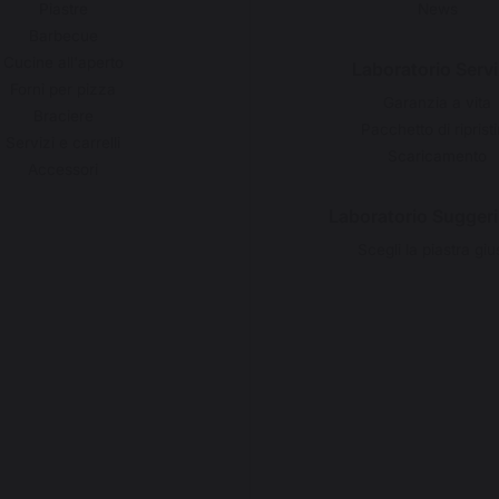
Piastre
News
Barbecue
Cucine all'aperto
Laboratorio Servi
Forni per pizza
Garanzia a vita
Braciere
Pacchetto di riprist
Servizi e carrelli
Scaricamento
Accessori
Laboratorio Sugger
Scegli la piastra giu