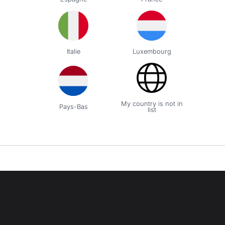
5
/
5
Avis vérifié
Ras.
Avis du
10/05/2026
, suite à une expérience du
29/04/2026
par
Eric 
Italie
Luxembourg
Signaler
Utile
(0)
1
2
3
4
My country is not in
Pays-Bas
list