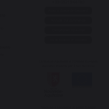
+39 0521 944780
Aiuto e domande frequenti
zio
Annuler ma commande
ino
Contattateci via e-mail
Vai al modulo di contatto
imenti
sta
La Nuova Aquitania e l'Unione Europea
lavorano insieme per il tuo territorio
*escluso il sacchetto di pellet Traeger