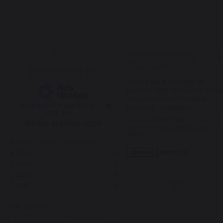
5
5
/
5
/
5
Avis vérifié
Parfait pour protéger la 
plancha hors service et assure
une protection à l'arrière 
Basé sur
1
avis soumis à un
pendant l'utilisation .
contrôle
Avis du
30/05/2026
, suite à une
Voir tous les avis sur ce site
expérience du
13/05/2026
par
Andre L.
5
étoiles
1
Signaler
4
étoiles
0
Utile
(0)
3
étoiles
0
2
étoiles
0
1
1
étoile
0
Trier les avis