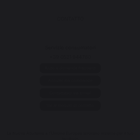
CONTATTO
Servizio consumatori
+39 0521 944780
Aiuto e domande frequenti
Annuler ma commande
Contattateci via e-mail
Vai al modulo di contatto
La Nuova Aquitania e l'Unione Europea lavorano insieme per il tuo
territorio