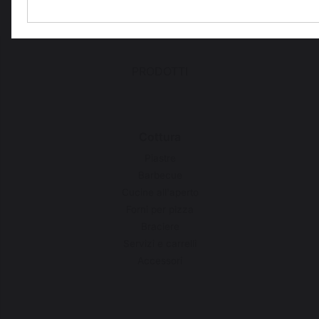
PRODOTTI
Cottura
Piastre
Barbecue
Cucine all'aperto
Forni per pizza
Braciere
Servizi e carrelli
Accessori